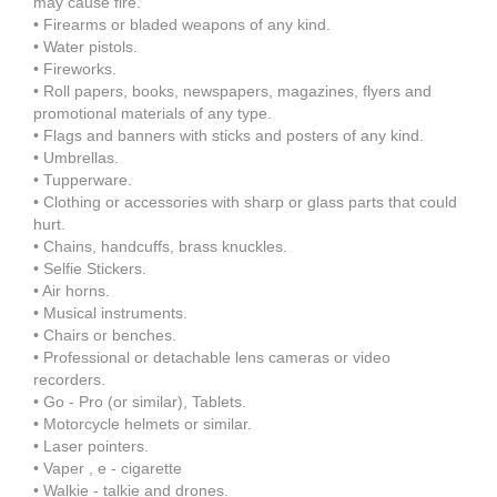
may cause fire.
• Firearms or bladed weapons of any kind.
• Water pistols.
• Fireworks.
• Roll papers, books, newspapers, magazines, flyers and
promotional materials of any type.
• Flags and banners with sticks and posters of any kind.
• Umbrellas.
• Tupperware.
• Clothing or accessories with sharp or glass parts that could
hurt.
• Chains, handcuffs, brass knuckles.
• Selfie Stickers.
• Air horns.
• Musical instruments.
• Chairs or benches.
• Professional or detachable lens cameras or video
recorders.
• Go - Pro (or similar), Tablets.
• Motorcycle helmets or similar.
• Laser pointers.
• Vaper , e - cigarette
• Walkie - talkie and drones.