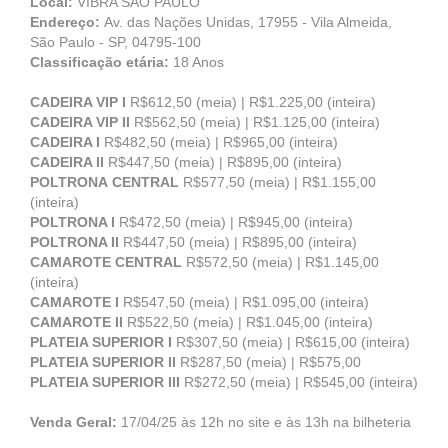
Local:
VIBRA SÃO PAULO
Endereço:
Av. das Nações Unidas, 17955 - Vila Almeida,
São Paulo - SP, 04795-100
Classificação etária:
18 Anos
CADEIRA VIP I
R$612,50 (meia) | R$1.225,00 (inteira)
CADEIRA VIP II
R$562,50 (meia) | R$1.125,00 (inteira)
CADEIRA I
R$482,50 (meia) | R$965,00 (inteira)
CADEIRA II
R$447,50 (meia) | R$895,00 (inteira)
POLTRONA
CENTRAL
R$577,50 (meia) | R$1.155,00
(inteira)
POLTRONA I
R$472,50 (meia) | R$945,00 (inteira)
POLTRONA II
R$447,50 (meia) | R$895,00 (inteira)
CAMAROTE CENTRAL
R$572,50 (meia) | R$1.145,00
(inteira)
CAMAROTE I
R$547,50 (meia) | R$1.095,00 (inteira)
CAMAROTE II
R$522,50 (meia) | R$1.045,00 (inteira)
PLATEIA SUPERIOR I
R$307,50 (meia) | R$615,00 (inteira)
PLATEIA SUPERIOR II
R$287,50 (meia) | R$575,00
PLATEIA SUPERIOR III
R$272,50 (meia) | R$545,00 (inteira)
Venda Geral:
17/04/25 às 12h no site e às 13h na bilheteria