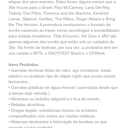
etapas dos seus eventos. Estes foram alguns nomes que a
30e trouxe para o Brasil: Paul McCartney, Lana Del Rey,
Twenty One Pilots, Florence and the Machine, Kendrick
Lamar, Slipknot, Gorillaz, The Killers, Roger Waters e Bring
Me The Horizon. A promotora revolucionou o formato de
turnês nacionais ao trazer novas tecnologias e possibilidades
para artistas brasileiros. Titãs Encontro, NX Zero e JÃO são
apenas algumas das turnês que estão sob os cuidados da
30e. Na frente de festivais, por sua vez, a produtora tem em
sua cartela o MITA, o KNOTFEST Brasil e o GPWeek.
Itens Proibidos
• Garrafas térmicas feitas de vidro, aço inoxidável, metal,
plástico ou qualquer tipo de objeto rígido que possa causar
ferimentos ;
• Garrafas plásticas de água mineral ( autorizada desde que
a tampa seja retirada ) .
• Alimentos ou bebidas adquirid a s fora do evento.
• Bebidas alcoólicas.
• Drogas ilegais, substâncias tóxicas ou produtos
compartilhados com outros por razões médicas.
• Materiais destinados à fabricação de bombas ou que
possam causar incêndio.