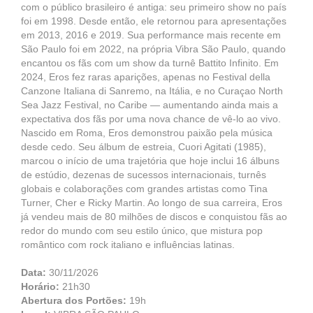
com o público brasileiro é antiga: seu primeiro show no país
foi em 1998. Desde então, ele retornou para apresentações
em 2013, 2016 e 2019. Sua performance mais recente em
São Paulo foi em 2022, na própria Vibra São Paulo, quando
encantou os fãs com um show da turnê Battito Infinito. Em
2024, Eros fez raras aparições, apenas no Festival della
Canzone Italiana di Sanremo, na Itália, e no Curaçao North
Sea Jazz Festival, no Caribe — aumentando ainda mais a
expectativa dos fãs por uma nova chance de vê-lo ao vivo.
Nascido em Roma, Eros demonstrou paixão pela música
desde cedo. Seu álbum de estreia, Cuori Agitati (1985),
marcou o início de uma trajetória que hoje inclui 16 álbuns
de estúdio, dezenas de sucessos internacionais, turnês
globais e colaborações com grandes artistas como Tina
Turner, Cher e Ricky Martin. Ao longo de sua carreira, Eros
já vendeu mais de 80 milhões de discos e conquistou fãs ao
redor do mundo com seu estilo único, que mistura pop
romântico com rock italiano e influências latinas.
Data:
30/11/2026
Horário:
21h30
Abertura dos Portões:
19h