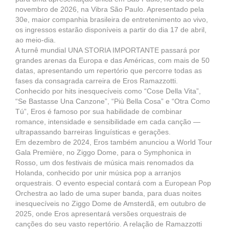
novembro de 2026, na Vibra São Paulo. Apresentado pela
30e, maior companhia brasileira de entretenimento ao vivo,
os ingressos estarão disponíveis a partir do dia 17 de abril,
ao meio-dia.
A turnê mundial UNA STORIA IMPORTANTE passará por
grandes arenas da Europa e das Américas, com mais de 50
datas, apresentando um repertório que percorre todas as
fases da consagrada carreira de Eros Ramazzotti.
Conhecido por hits inesquecíveis como “Cose Della Vita”,
“Se Bastasse Una Canzone”, “Più Bella Cosa” e “Otra Como
Tú”, Eros é famoso por sua habilidade de combinar
romance, intensidade e sensibilidade em cada canção —
ultrapassando barreiras linguísticas e gerações.
Em dezembro de 2024, Eros também anunciou a World Tour
Gala Première, no Ziggo Dome, para o Symphonica in
Rosso, um dos festivais de música mais renomados da
Holanda, conhecido por unir música pop a arranjos
orquestrais. O evento especial contará com a European Pop
Orchestra ao lado de uma super banda, para duas noites
inesquecíveis no Ziggo Dome de Amsterdã, em outubro de
2025, onde Eros apresentará versões orquestrais de
canções do seu vasto repertório. A relação de Ramazzotti