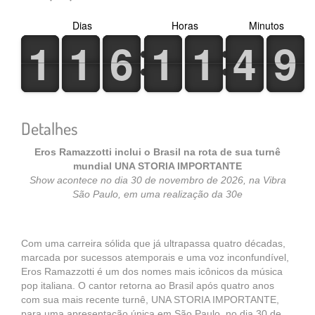
Dias
Horas
Minutos
1
1
1
1
6
6
1
1
1
1
4
4
9
9
1
1
1
1
6
6
1
1
1
1
4
4
9
9
Detalhes
Eros Ramazzotti inclui o Brasil na rota de sua turnê
mundial UNA STORIA IMPORTANTE
Show acontece no dia 30 de novembro de 2026, na Vibra
São Paulo, em uma realização da 30e
Com uma carreira sólida que já ultrapassa quatro décadas,
marcada por sucessos atemporais e uma voz inconfundível,
Eros Ramazzotti é um dos nomes mais icônicos da música
pop italiana. O cantor retorna ao Brasil após quatro anos
com sua mais recente turnê, UNA STORIA IMPORTANTE,
para uma apresentação única em São Paulo, no dia 30 de