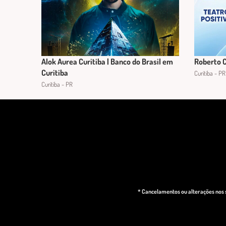
Alok Aurea Curitiba | Banco do Brasil em
Roberto C
Curitiba
Curitiba - PR
Curitiba - PR
* Cancelamentos ou alterações nos s