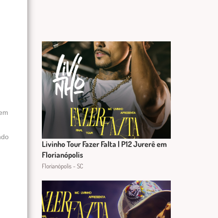
 em
ndo
Livinho Tour Fazer Falta | P12 Jurerê em
Florianópolis
Florianópolis - SC