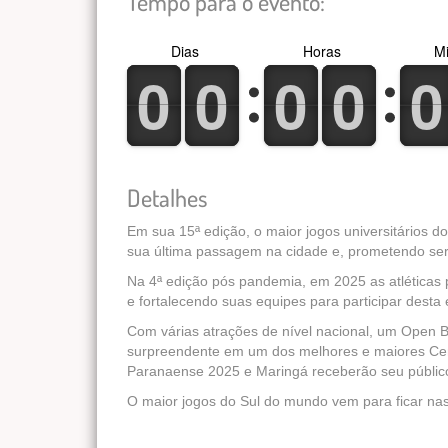
Tempo para o evento:
Dias
Horas
Mi
0
1
0
1
0
1
0
1
0
1
0
1
0
1
0
1
0
1
0
1
Detalhes
Em sua 15ª edição, o maior jogos universitários d
sua última passagem na cidade e, prometendo ser
Na 4ª edição pós pandemia, em 2025 as atlética
e fortalecendo suas equipes para participar desta
Com várias atrações de nível nacional, um Open B
surpreendente em um dos melhores e maiores Cent
Paranaense 2025 e Maringá receberão seu público 
O maior jogos do Sul do mundo vem para ficar n