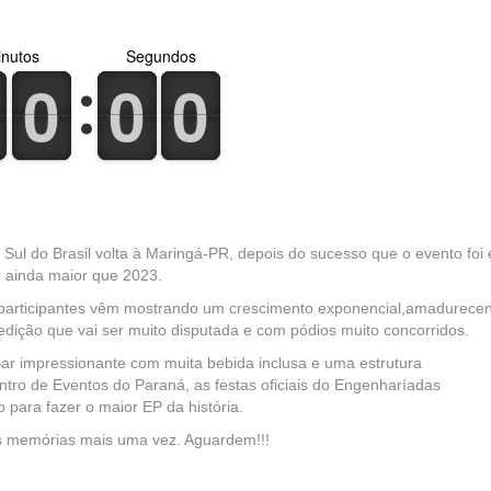
nutos
Segundos
0
1
0
1
0
1
0
1
0
1
0
1
o Sul do Brasil volta à Maringá-PR, depois do sucesso que o evento foi
 ainda maior que 2023.
s participantes vêm mostrando um crescimento exponencial,amadurece
 edição que vai ser muito disputada e com pódios muito concorridos.
ar impressionante com muita bebida inclusa e uma estrutura
ro de Eventos do Paraná, as festas oficiais do Engenharíadas
para fazer o maior EP da história.
as memórias mais uma vez. Aguardem!!!