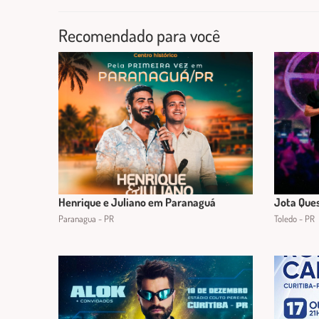
Recomendado para você
Henrique e Juliano em Paranaguá
Jota Que
Paranagua - PR
Toledo - PR