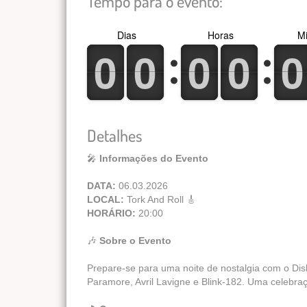
Tempo para o evento:
Dias
Horas
Mi
0
1
0
1
0
1
0
1
0
1
0
1
0
1
0
1
0
1
0
1
Detalhes
🎤
Informações do Evento
DATA:
06.03.2026
LOCAL:
Tork And Roll 🎸
HORÁRIO:
20:00
🎶
Sobre o Evento
Prepare-se para uma noite de nostalgia com o Dis
Paramore, Avril Lavigne e Blink-182. Uma celebr