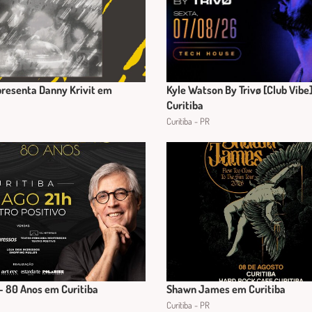
resenta Danny Krivit em
Kyle Watson By Trivø [Club Vibe
Curitiba
Curitiba - PR
 - 80 Anos em Curitiba
Shawn James em Curitiba
Curitiba - PR