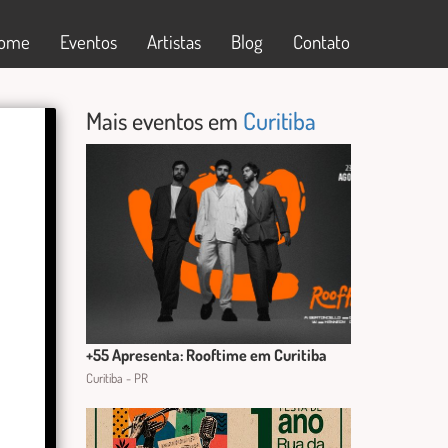
ome
Eventos
Artistas
Blog
Contato
Mais eventos em
Curitiba
+55 Apresenta: Rooftime em Curitiba
Curitiba - PR