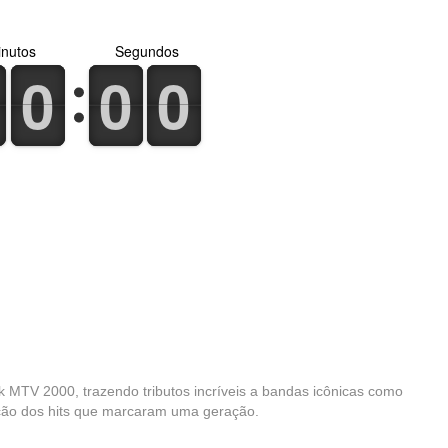
nutos
Segundos
0
1
0
1
0
1
0
1
0
1
0
1
k MTV 2000, trazendo tributos incríveis a bandas icônicas como
ação dos hits que marcaram uma geração.