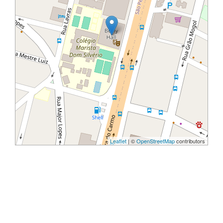
Leaflet
| ©
OpenStreetMap
contributors