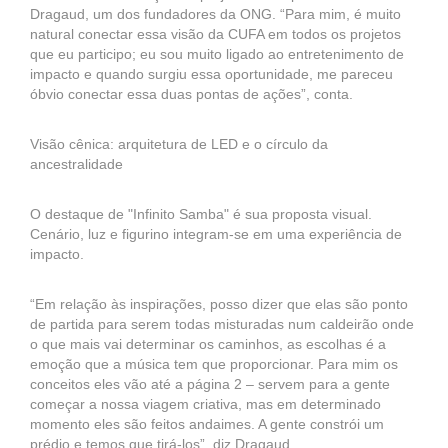
Dragaud, um dos fundadores da ONG. “Para mim, é muito
natural conectar essa visão da CUFA em todos os projetos
que eu participo; eu sou muito ligado ao entretenimento de
impacto e quando surgiu essa oportunidade, me pareceu
óbvio conectar essa duas pontas de ações”, conta.
Visão cênica: arquitetura de LED e o círculo da
ancestralidade
O destaque de "Infinito Samba" é sua proposta visual.
Cenário, luz e figurino integram-se em uma experiência de
impacto.
“Em relação às inspirações, posso dizer que elas são ponto
de partida para serem todas misturadas num caldeirão onde
o que mais vai determinar os caminhos, as escolhas é a
emoção que a música tem que proporcionar. Para mim os
conceitos eles vão até a página 2 – servem para a gente
começar a nossa viagem criativa, mas em determinado
momento eles são feitos andaimes. A gente constrói um
prédio e temos que tirá-los”, diz Dragaud.