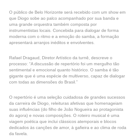
O público de Belo Horizonte será recebido com um show em
que Diogo sobe ao palco acompanhado por sua banda e
uma grande orquestra também composta por
instrumentistas locais. Concebida para dialogar de forma
moderna com o ritmo e a emoção do samba, a formação
apresentará arranjos inéditos e envolventes.
Rafael Dragaud, Diretor Artístico da turnê, descreve o
processo: “A discussão de repertório foi um mergulho tão
sentimental e emocional quanto histórico. O samba é tão
gigante que é uma espécie de multiverso, capaz de dialogar
com todas as dimensões do Brasil.”
O repertório é uma seleção cuidadosa de grandes sucessos
da carreira de Diogo, releituras afetivas que homenageiam
suas influências (do filho de João Nogueira ao protagonista
do agora) e novas composições. O roteiro musical é uma
viagem poética que inclui clássicos atemporais e blocos
dedicados às canções de amor, à gafieira e ao clima de roda
da favela.