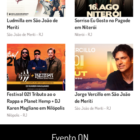
Ludmilla em São João de
Sorriso Eu Gosto no Pagode
Meriti
em Niterói
São João de Meriti - RJ
Niterói - RJ
Festival 021 Tributo ao o
Jorge Vercillo em São João
Rappa e Planet Hemp + DJ
de Meriti
Karen Magliano em Nilópolis
São João de Meriti - RJ
Nilópolis - RJ
Evento ON