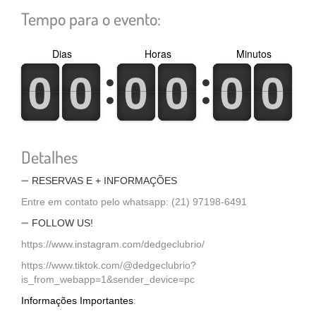
Tempo para o evento:
Dias
Horas
Minutos
0
1
0
1
0
1
0
1
0
1
0
1
0
1
0
1
0
1
0
1
0
1
0
1
Detalhes
➖
RESERVAS E + INFORMAÇÕES
Entre em contato pelo whatsapp: (21) 97198-6491
➖
FOLLOW US!
https://www.instagram.com/dedgeclubrio/
https://www.tiktok.com/@dedgeclubrio?
is_from_webapp=1&sender_device=pc
Informações Importantes
: