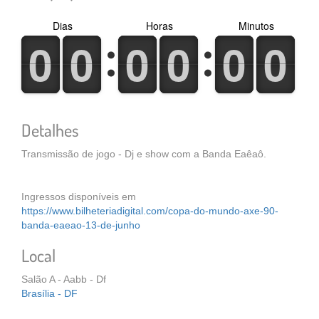
Dias
Horas
Minutos
0
1
0
1
0
1
0
1
0
1
0
1
0
1
0
1
0
1
0
1
0
1
0
1
Detalhes
Transmissão de jogo - Dj e show com a Banda Eaêaô.
Ingressos disponíveis em
https://www.bilheteriadigital.com/copa-do-mundo-axe-90-
banda-eaeao-13-de-junho
Local
Salão A - Aabb - Df
Brasília - DF