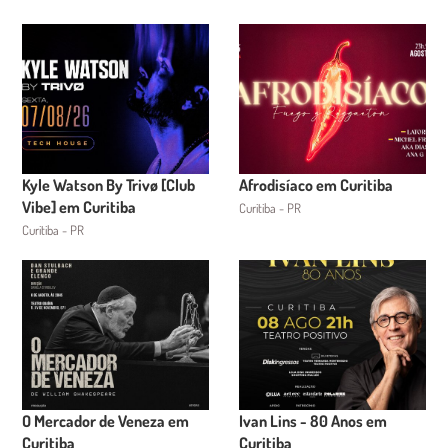
Kyle Watson By Trivø [Club
Afrodisíaco em Curitiba
Vibe] em Curitiba
Curitiba - PR
Curitiba - PR
O Mercador de Veneza em
Ivan Lins - 80 Anos em
Curitiba
Curitiba