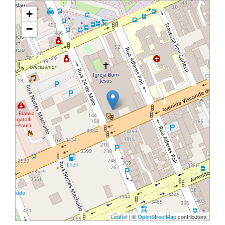
+
−
Leaflet
| ©
OpenStreetMap
contributors