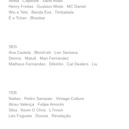
Anitta . Claptone . Xand Avião
Henry Freitas . Gustavo Mioto . MC Daniel
Wiu e Teto . Banda Eva . Timbalada
É o Tchan . Bhaskar
SEG
Ana Castela . Blond:ish . Leo Santana
Dennis . Matuê . Mari Fernandez
Matheus Fernandes . Dilsinho . Cat Dealers . Liu
TER
Nattan . Pedro Sampaio . Vintage Culture
Alceu Valença . Felipe Amorim
Silva . Kevin O Chris . L7nnon
Léo Foguete . Doozie . Revelação