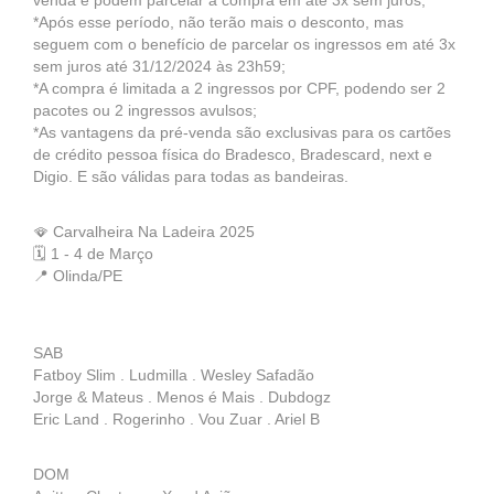
venda e podem parcelar a compra em até 3x sem juros;
*Após esse período, não terão mais o desconto, mas
seguem com o benefício de parcelar os ingressos em até 3x
sem juros até 31/12/2024 às 23h59;
*A compra é limitada a 2 ingressos por CPF, podendo ser 2
pacotes ou 2 ingressos avulsos;
*As vantagens da pré-venda são exclusivas para os cartões
de crédito pessoa física do Bradesco, Bradescard, next e
Digio. E são válidas para todas as bandeiras.
🪭 Carvalheira Na Ladeira 2025
🗓️ 1 - 4 de Março
📍 Olinda/PE
SAB
Fatboy Slim . Ludmilla . Wesley Safadão
Jorge & Mateus . Menos é Mais . Dubdogz
Eric Land . Rogerinho . Vou Zuar . Ariel B
DOM