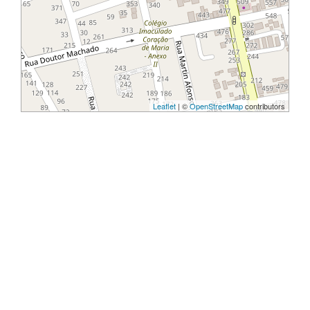
Leaflet
| ©
OpenStreetMap
contributors