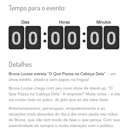
Tempo para o evento:
Dias
Horas
Minutos
0
1
0
1
0
1
0
1
0
1
0
1
0
1
0
1
0
1
0
1
0
1
0
1
Detalhes
Bruna Louise estreia “O Que Passa na Cabeça Dela”
– um
show inédito, afiado e sem papas na língua!
Bruna Louise chega com seu novo show de stand-up: “O
Que Passa na Cabeça Dela”. A resposta? Muita coisa – e ela
vai contar tudo no palco, do jeito que só ela sabe fazer.
Relacionamentos, perrengues, empoderamento e as
situações mais absurdas do dia a dia viram piada nas mãos
de Bruna, que não tem medo de falar o que pensa. Com sua
autenticidade de sempre e muita interação com o público,