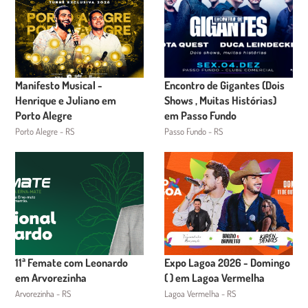
Manifesto Musical -
Encontro de Gigantes (Dois
Henrique e Juliano em
Shows , Muitas Histórias)
Porto Alegre
em Passo Fundo
Porto Alegre - RS
Passo Fundo - RS
11ª Femate com Leonardo
Expo Lagoa 2026 - Domingo
em Arvorezinha
( ) em Lagoa Vermelha
Arvorezinha - RS
Lagoa Vermelha - RS