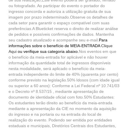
de sua realização;Este evento poderá ser gravado, filmado
ou fotografado. Ao participar do evento o portador do
ingresso concorda e autoriza a utilização gratuita de sua
imagem por prazo indeterminado.Observe os detalhes de
cada setor para garantir o espaço compatível com suas
preferências.A Blueticket reserva o direito de realizar análise
de pedidos e possíveis confirmações de dados. Mantenha
seu cadastro atualizado e acompanhe seu e-mail.
Para
informações sobre o benefício de MEIA-ENTRADA
Clique
Aqui
ou verifique sua categoria abaixo.
Nos eventos em que
o benefício da meia-entrada for aplicável e não houver
informação da quantidade total de ingressos disponíveis
nesta modalidade, será aplicado o benefício da meia-
entrada independente do limite de 40% (quarenta por cento)
conforme previsto na legislação.50% Idosos (com idade igual
ou superior a 60 anos): Conforme a Lei Federal nº 10.741/03
e o Decreto nº 8.537/15 , mediante apresentação de
documento de identidade oficial com foto.50% Estudantes:
Os estudantes terão direito ao benefício da meia-entrada
mediante a apresentação da CIE no momento da aquisição
do ingresso e na portaria ou na entrada do local de
realização do evento. Podendo ser emitida por entidades
estaduais e municipais, Diretórios Centrais dos Estudantes,