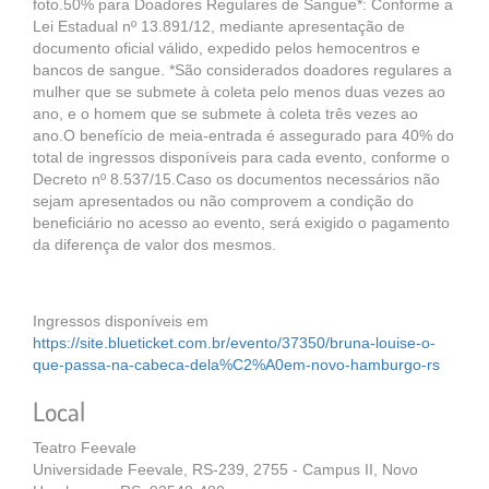
foto.50% para Doadores Regulares de Sangue*: Conforme a
Lei Estadual nº 13.891/12, mediante apresentação de
documento oficial válido, expedido pelos hemocentros e
bancos de sangue. *São considerados doadores regulares a
mulher que se submete à coleta pelo menos duas vezes ao
ano, e o homem que se submete à coleta três vezes ao
ano.O benefício de meia-entrada é assegurado para 40% do
total de ingressos disponíveis para cada evento, conforme o
Decreto nº 8.537/15.Caso os documentos necessários não
sejam apresentados ou não comprovem a condição do
beneficiário no acesso ao evento, será exigido o pagamento
da diferença de valor dos mesmos.
Ingressos disponíveis em
https://site.blueticket.com.br/evento/37350/bruna-louise-o-
que-passa-na-cabeca-dela%C2%A0em-novo-hamburgo-rs
Local
Teatro Feevale
Universidade Feevale, RS-239, 2755 - Campus II, Novo