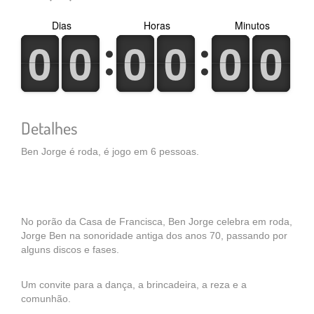
Dias
Horas
Minutos
0
1
0
1
0
1
0
1
0
1
0
1
0
1
0
1
0
1
0
1
0
1
0
1
Detalhes
Ben Jorge é roda, é jogo em 6 pessoas.
No porão da Casa de Francisca, Ben Jorge celebra em roda,
Jorge Ben na sonoridade antiga dos anos 70, passando por
alguns discos e fases.
Um convite para a dança, a brincadeira, a reza e a
comunhão.