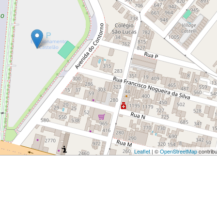
Leaflet
| ©
OpenStreetMap
contribu