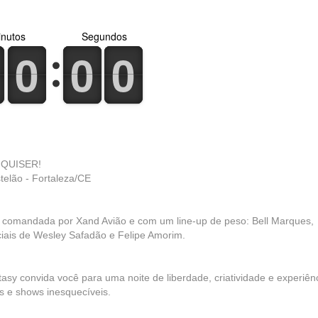
nutos
Segundos
0
1
0
1
0
1
0
1
0
1
0
1
 QUISER!
telão - Fortaleza/CE
il, comandada por Xand Avião e com um line-up de peso: Bell Marques,
ciais de Wesley Safadão e Felipe Amorim.
tasy convida você para uma noite de liberdade, criatividade e experiên
s e shows inesquecíveis.