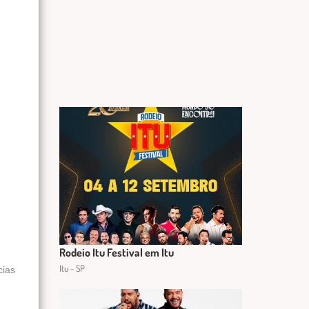
Rodeio Itu Festival em Itu
Itu - SP
cias