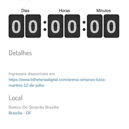
Dias
Horas
Minutos
0
1
0
1
0
1
0
1
0
1
0
1
0
1
0
1
0
1
0
1
0
1
0
1
Detalhes
Ingressos disponíveis em
https://www.bilheteriadigital.com/arena-simprao-luiza-
martins-12-de-julho
Local
Buteco Do Simprão Brasília
Brasília - DF