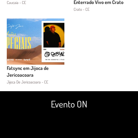
Enterrado Vivo em Crato
Caucaia - CE
Crato - CE
Fatsync em Jijoca de
Jericoacoara
Jijoca De Jericoacoara - CE
Evento ON