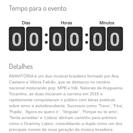
Tempo para o evento:
Dias
Horas
Minutos
0
1
0
1
0
1
0
1
0
1
0
1
0
1
0
1
0
1
0
1
0
1
0
1
Detalhes
ANAVITÓRIA é um duo musical brasileiro formado por Ana
Caetano e Vitória Falcão, que se destacou no cenário
nacional misturando pop, MPB e folk. Naturais de Araguaína,
Tocantins, as duas iniciaram a carreira em 2015 e
rapidamente conquistaram o público com letras poéticas
sobre amor e autodescoberta. Sucessos como ‘Trevo’, ‘Fica’,
‘Pupila’, ‘Agora eu quero ir’, ‘Singular’, ‘Porque eu te amo’,
‘Tenta acreditar’ e ‘Lisboa’ abriram caminho para prêmios
como o Grammy Latino, consolidando a dupla como um dos
principais nomes da nova geração da música brasileira.