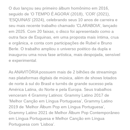
O duo lançou seu primeiro álbum homônimo em 2016,
seguido de ‘O TEMPO É AGORA’ (2018), ‘COR’ (2021),
‘ESQUINAS’ (2024), celebrando seus 10 anos de carreira e
seu mais recente trabalho chamado ‘CLARABOIA’, lançado
em 2025. Com 20 faixas, o disco foi apresentado como a
outra face de Esquinas, em uma proposta mais íntima, crua
e orgânica, e conta com participações de Rubel e Bruno
Berle. O trabalho ampliou o universo poético da dupla e
inaugurou uma nova fase artística, mais despojada, sensível
e experimental.
As ANAVITÓRIA possuem mais de 2 bilhões de streamings
nas plataformas digitais de música, além de shows lotados
de norte à sul do Brasil e turnês de grande sucesso pela
América Latina, do Norte e pela Europa. Seus trabalhos
venceram 4 Grammy Latinos: Grammy Latino 2017 de
‘Melhor Canção em Língua Portuguesa’, Grammy Latino
2019 de ‘Melhor Álbum Pop em Língua Portuguesa’,
Grammy Latino 2021 de Melhor Álbum Pop Contemporâneo
em Língua Portuguesa e Melhor Canção em Língua
Portuguesa com ‘Lisboa’.