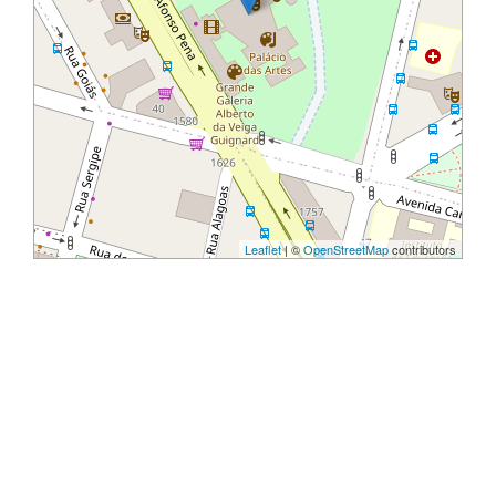
Leaflet
| ©
OpenStreetMap
contributors