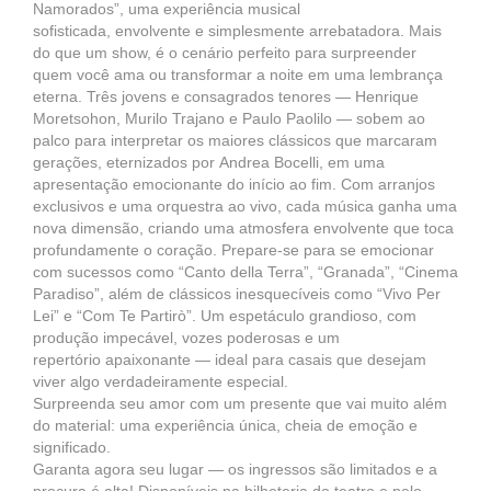
Namorados”, uma experiência musical
sofisticada, envolvente e simplesmente arrebatadora. Mais
do que um show, é o cenário perfeito para surpreender
quem você ama ou transformar a noite em uma lembrança
eterna. Três jovens e consagrados tenores — Henrique
Moretsohon, Murilo Trajano e Paulo Paolilo — sobem ao
palco para interpretar os maiores clássicos que marcaram
gerações, eternizados por Andrea Bocelli, em uma
apresentação emocionante do início ao fim. Com arranjos
exclusivos e uma orquestra ao vivo, cada música ganha uma
nova dimensão, criando uma atmosfera envolvente que toca
profundamente o coração. Prepare-se para se emocionar
com sucessos como “Canto della Terra”, “Granada”, “Cinema
Paradiso”, além de clássicos inesquecíveis como “Vivo Per
Lei” e “Com Te Partirò”. Um espetáculo grandioso, com
produção impecável, vozes poderosas e um
repertório apaixonante — ideal para casais que desejam
viver algo verdadeiramente especial.
Surpreenda seu amor com um presente que vai muito além
do material: uma experiência única, cheia de emoção e
significado.
Garanta agora seu lugar — os ingressos são limitados e a