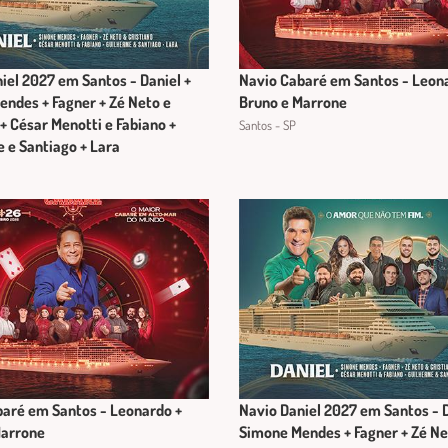
iel 2027 em Santos - Daniel +
Navio Cabaré em Santos - Leon
ndes + Fagner + Zé Neto e
Bruno e Marrone
 + César Menotti e Fabiano +
Santos - SP
 e Santiago + Lara
aré em Santos - Leonardo +
Navio Daniel 2027 em Santos - D
Marrone
Simone Mendes + Fagner + Zé Ne