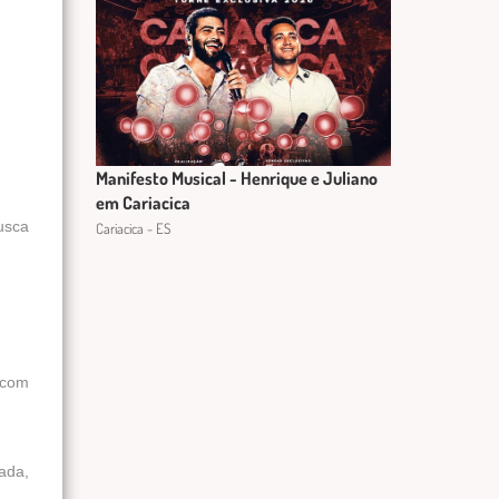
Manifesto Musical - Henrique e Juliano
em Cariacica
usca
Cariacica - ES
 com
ada,