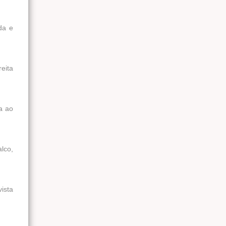
da e
reita
ta ao
lco,
ista