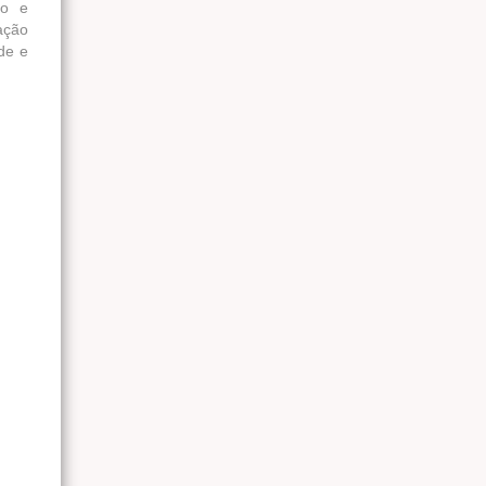
to e
lação
de e