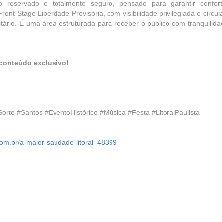
reservado e totalmente seguro, pensado para garantir confor
 Front Stage Liberdade Provisória, com visibilidade privilegiada e circu
itário. É uma área estruturada para receber o público com tranquilida
 conteúdo exclusivo!
orte #Santos #EventoHistórico #Música #Festa #LitoralPaulista
om.br/a-maior-saudade-litoral_48399