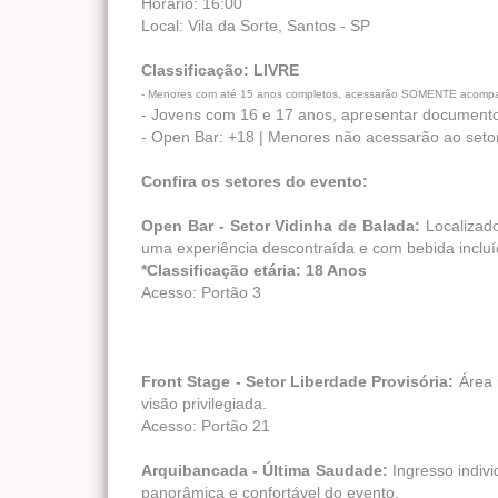
Horário: 16:00
Local: Vila da Sorte, Santos - SP
Classificação: LIVRE
- Menores com até 15 anos completos, acessarão SOMENTE acompanh
- ⁠Jovens com 16 e 17 anos, apresentar documento
- ⁠Open Bar: +18 | Menores não acessarão ao se
Confira os setores do evento:
Open Bar - Setor Vidinha de Balada:
Localizad
uma experiência descontraída e com bebida incluí
*Classificação etária: 18 Anos
Acesso: Portão 3
Front Stage - Setor Liberdade Provisória:
Área 
visão privilegiada.
Acesso: Portão 21
Arquibancada - Última Saudade:
Ingresso indiv
panorâmica e confortável do evento.