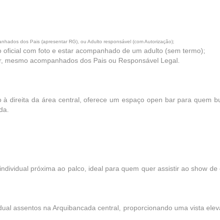
ados dos Pais (apresentar RG), ou Adulto responsável (com Autorização);
 oficial com foto e estar acompanhado de um adulto (sem termo);
tor, mesmo acompanhados dos Pais ou Responsável Legal.
o à direita da área central, oferece um espaço open bar para quem b
da.
individual próxima ao palco, ideal para quem quer assistir ao show de
idual assentos na Arquibancada central, proporcionando uma vista elev