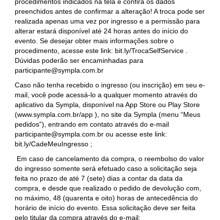
procedimentos indicados na tela e confira os dados
preenchidos antes de confirmar a alteração! A troca pode ser
realizada apenas uma vez por ingresso e a permissão para
alterar estará disponível até 24 horas antes do início do
evento. Se desejar obter mais informações sobre o
procedimento, acesse este link: bit.ly/TrocaSelfService .
Dúvidas poderão ser encaminhadas para
participante@sympla.com.br
Caso não tenha recebido o ingresso (ou inscrição) em seu e-
mail, você pode acessá-lo a qualquer momento através do
aplicativo da Sympla, disponível na App Store ou Play Store
(www.sympla.com.br/app ), no site da Sympla (menu “Meus
pedidos”), entrando em contato através do e-mail
participante@sympla.com.br ou acesse este link:
bit.ly/CadeMeuIngresso ;
Em caso de cancelamento da compra, o reembolso do valor
do ingresso somente será efetuado caso a solicitação seja
feita no prazo de até 7 (sete) dias a contar da data da
compra, e desde que realizado o pedido de devolução com,
no máximo, 48 (quarenta e oito) horas de antecedência do
horário de início do evento. Essa solicitação deve ser feita
pelo titular da compra através do e-mail: