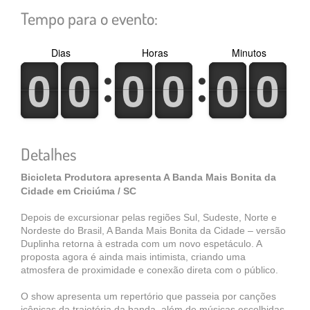
Tempo para o evento:
Dias
Horas
Minutos
0
1
0
1
0
1
0
1
0
1
0
1
0
1
0
1
0
1
0
1
0
1
0
1
Detalhes
Bicicleta Produtora apresenta A Banda Mais Bonita da
Cidade em Criciúma / SC
Depois de excursionar pelas regiões Sul, Sudeste, Norte e
Nordeste do Brasil, A Banda Mais Bonita da Cidade – versão
Duplinha retorna à estrada com um novo espetáculo. A
proposta agora é ainda mais intimista, criando uma
atmosfera de proximidade e conexão direta com o público.
O show apresenta um repertório que passeia por canções
icônicas da trajetória da banda, além de músicas escolhidas