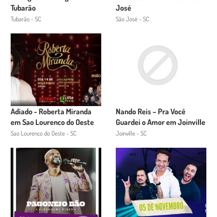
Tubarão
José
Tubarão - SC
São José - SC
Adiado - Roberta Miranda
Nando Reis – Pra Você
em Sao Lourenco do Oeste
Guardei o Amor em Joinville
Sao Lourenco do Oeste - SC
Joinville - SC