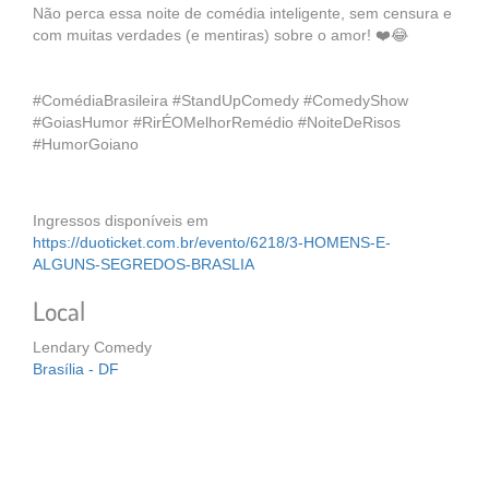
Não perca essa noite de comédia inteligente, sem censura e
com muitas verdades (e mentiras) sobre o amor! ❤️😂
#ComédiaBrasileira #StandUpComedy #ComedyShow
#GoiasHumor #RirÉOMelhorRemédio #NoiteDeRisos
#HumorGoiano
Ingressos disponíveis em
https://duoticket.com.br/evento/6218/3-HOMENS-E-
ALGUNS-SEGREDOS-BRASLIA
Local
Lendary Comedy
Brasília - DF