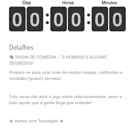
Dias
Horas
Minutos
0
1
0
1
0
1
0
1
0
1
0
1
0
1
0
1
0
1
0
1
0
1
0
1
Detalhes
🎭 SHOW DE COMÉDIA – “3 HOMENS E ALGUNS
SEGREDOS”
Prepare-se para uma noite de muitas risadas, confissões e
verdades (quase) secretas!
Três caras vão abrir o jogo sobre relacionamentos, amor e...
tudo aquilo que a gente finge que entende!
🔥 Humor com Sexologia! 🔥