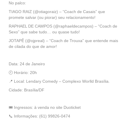
No palco:
TIAGO RAIZ (@otiagoraiz) – “Coach de Casais” que
promete salvar (ou piorar) seu relacionamento!
RAPHAEL DE CAMPOS (@raphaeldecampos) – “Coach de
Sexo” que sabe tudo… ou quase tudo!
JOTAPÊ (@ojpreal) – “Coach de Trouxa” que entende mais
de cilada do que de amor!
Data: 24 de Janeiro
🕗 Horário: 20h
📍 Local: Lendary Comedy – Complexo Worlld Brasília.
Cidade: Brasília/DF
🎟️ Ingressos: à venda no site Duoticket
📞 Informações: (61) 99826-0474