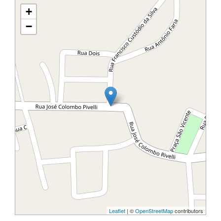
+
−
Leaflet
| ©
OpenStreetMap
contributors