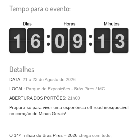
Tempo para o evento:
Dias
Horas
Minutos
1
1
6
6
0
0
9
9
1
1
3
3
1
1
6
6
0
0
9
9
1
1
3
3
Detalhes
DATA:
21 a 23 de Agosto de 2026
LOCAL:
Parque de Exposições - Brás Pires / MG
ABERTURA DOS PORTÕES:
21h00
Prepare-se para viver uma experiência off-road inesquecível
no coração de Minas Gerais!
O 14º Trilhão de Brás Pires – 2026
chega com tudo,