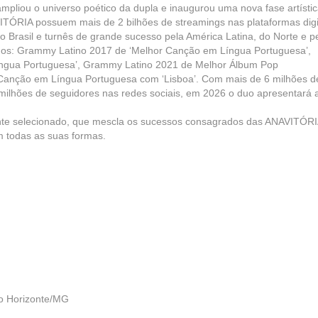
ampliou o universo poético da dupla e inaugurou uma nova fase artístic
ITÓRIA possuem mais de 2 bilhões de streamings nas plataformas digi
o Brasil e turnês de grande sucesso pela América Latina, do Norte e p
os: Grammy Latino 2017 de ‘Melhor Canção em Língua Portuguesa’,
ngua Portuguesa’, Grammy Latino 2021 de Melhor Álbum Pop
anção em Língua Portuguesa com ‘Lisboa’. Com mais de 6 milhões d
milhões de seguidores nas redes sociais, em 2026 o duo apresentará 
ente selecionado, que mescla os sucessos consagrados das ANAVITÓR
 todas as suas formas.
lo Horizonte/MG