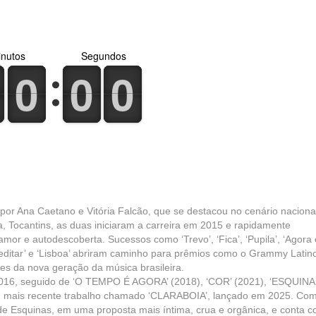
nutos
Segundos
0
1
0
1
0
1
0
1
0
1
0
1
or Ana Caetano e Vitória Falcão, que se destacou no cenário naciona
, Tocantins, as duas iniciaram a carreira em 2015 e rapidamente
amor e autodescoberta. Sucessos como ‘Trevo’, ‘Fica’, ‘Pupila’, ‘Agora
acreditar’ e ‘Lisboa’ abriram caminho para prêmios como o Grammy Latin
es da nova geração da música brasileira.
016, seguido de ‘O TEMPO É AGORA’ (2018), ‘COR’ (2021), ‘ESQUINA
eu mais recente trabalho chamado ‘CLARABOIA’, lançado em 2025. Co
 de Esquinas, em uma proposta mais íntima, crua e orgânica, e conta 