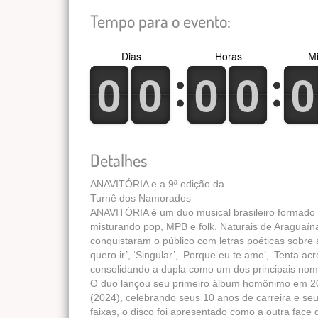
Tempo para o evento:
Dias
Horas
Mi
0
1
0
1
0
1
0
1
0
1
0
1
0
1
0
1
0
1
0
1
Detalhes
ANAVITÓRIA e a 9ª edição da
Turnê dos Namorados
ANAVITÓRIA é um duo musical brasileiro formado p
misturando pop, MPB e folk. Naturais de Araguaína
conquistaram o público com letras poéticas sobre 
quero ir’, ‘Singular’, ‘Porque eu te amo’, ‘Tenta 
consolidando a dupla como um dos principais nom
O duo lançou seu primeiro álbum homônimo em 2
(2024), celebrando seus 10 anos de carreira e s
faixas, o disco foi apresentado como a outra face