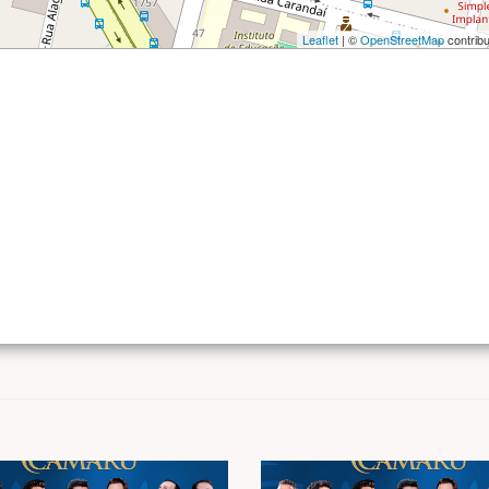
Leaflet
| ©
OpenStreetMap
contribu