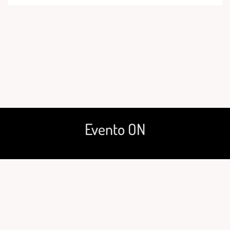
Evento ON
© 2025 Evento ON
* Cancelamentos ou alterações nos shows são de responsabilidade de seus
idealizadores. Fique a vontade para nos contatar caso alguma informação esteja
incorreta