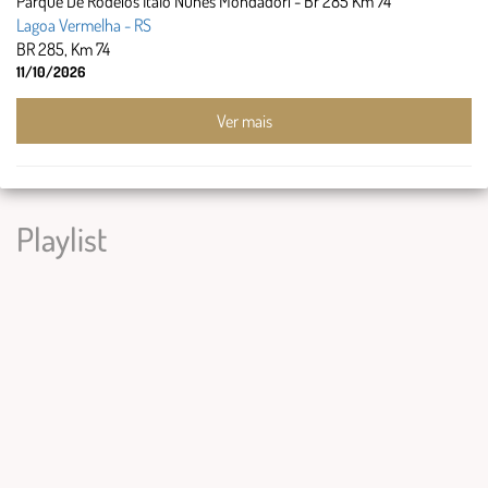
Parque De Rodeios Italo Nunes Mondadori - Br 285 Km 74
Lagoa Vermelha - RS
BR 285, Km 74
11/10/2026
Ver mais
Playlist