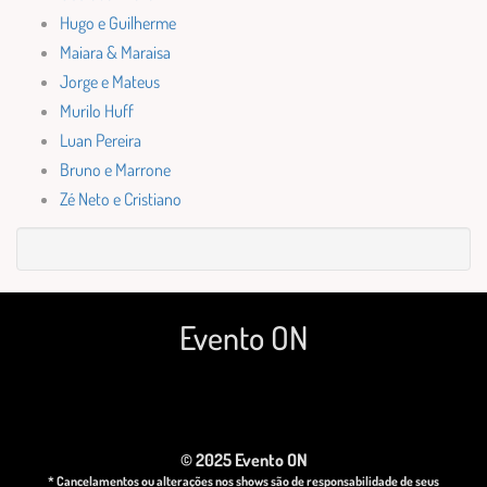
Hugo e Guilherme
Maiara & Maraisa
Jorge e Mateus
Murilo Huff
Luan Pereira
Bruno e Marrone
Zé Neto e Cristiano
Evento ON
© 2025 Evento ON
* Cancelamentos ou alterações nos shows são de responsabilidade de seus